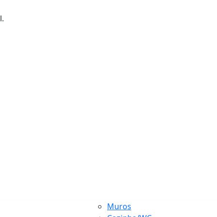
l.
Muros