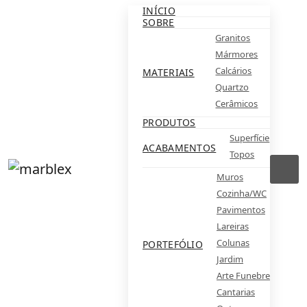
INÍCIO
SOBRE
Granitos
Mármores
Calcários
MATERIAIS
Quartzo
Cerâmicos
PRODUTOS
Superfície
ACABAMENTOS
Topos
Muros
Cozinha/WC
Pavimentos
Lareiras
Colunas
PORTEFÓLIO
Jardim
Arte Funebre
Cantarias