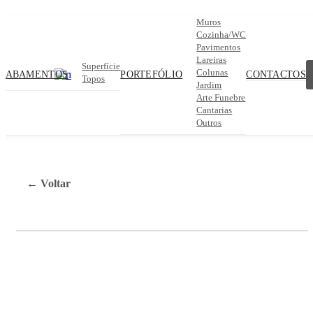
Muros
Cozinha/WC
Pavimentos
Lareiras
Superfície
Colunas
CABAMENTOS
PORTEFÓLIO
CONTACTOS
Topos
Jardim
Arte Funebre
Cantarias
Outros
← Voltar